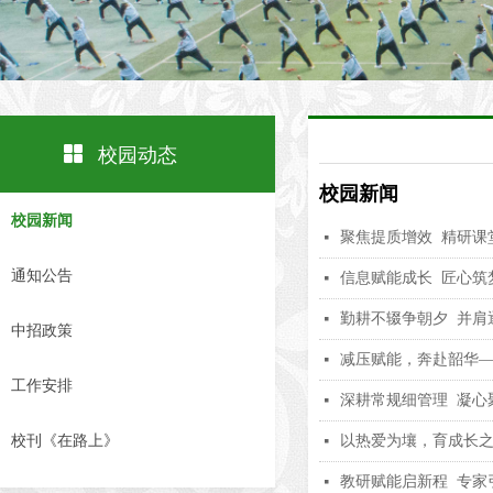
넒
校园动态
校园新闻
校园新闻
聚焦提质增效 精研课
넷
通知公告
信息赋能成长 匠心筑
넷
勤耕不辍争朝夕 并肩
넷
中招政策
减压赋能，奔赴韶华
넷
工作安排
深耕常规细管理 凝心
넷
校刊《在路上》
以热爱为壤，育成长
넷
教研赋能启新程 专家
넷