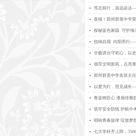
笃志前行，虽远必达—
넷
喜报！郑州群英中学荣
넷
探秘蓝色家园 守护海
넷
悦纳自我 向阳而行—
넷
廿载讲台守初心，以
넷
倡导文明新风，点亮
넷
郑州群英中学名班主
넷
以爱为灯，照见成长—
넷
青蓝映匠心 漆扇传雅
넷
筑牢安全防线 护航中
넷
唱响青春旋律 绽放梦
넷
七大学科齐上阵，35
넷