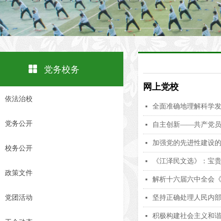
넒
党务校务
网上党校
依法治校
全面准确地理解科学
넷
党务公开
自主创新——共产党
넷
加强党的先进性建设
넷
校务公开
《江泽民文选》：宝贵
넷
政策文件
解析十六届六中全会
넷
党团活动
坚持正确处理人民内
넷
积极构建社会主义和
넷