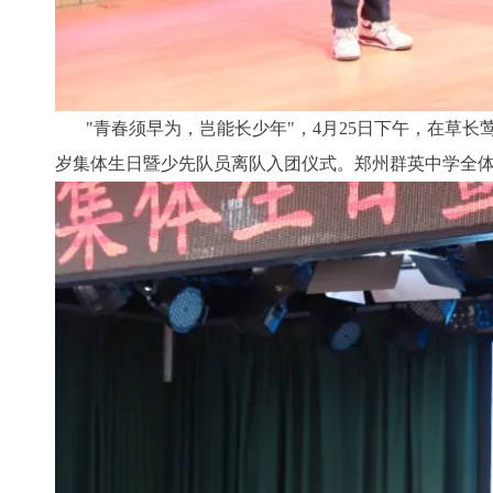
"青春须早为，岂能长少年"，4月25日下午，在草长
岁集体生日暨少先队员离队入团仪式。郑州群英中学全