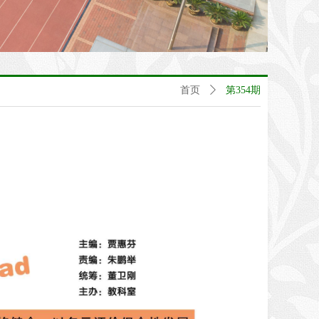
首页
ꄲ
第354期