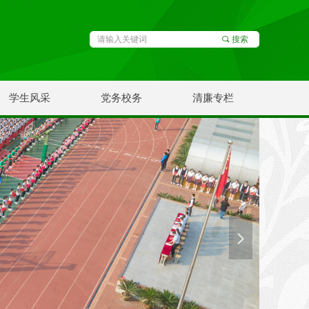
끠
搜索
学生风采
党务校务
清廉专栏
넲