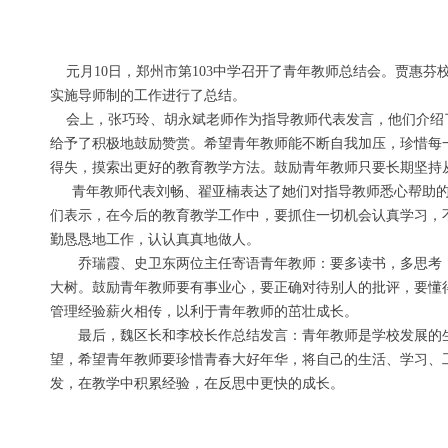
元月10日，郑州市第103中学召开了青年教师总结会。贾惠
实施导师制的工作进行了总结。
会上，张巧玲、胡永斌老师作为指导教师代表发言，他们介绍了
给予了积极地鼓励赞赏。希望青年教师能不断自我加压，珍惜每
得失，摸索出更好的教育教学方法。鼓励青年教师只要长期坚持
青年教师代表刘畅、翟亚楠表达了她们对指导教师悉心帮助的
们表示，在今后的教育教学工作中，要抓住一切机会认真学习，
勤恳恳地工作，认认真真地做人。
乔瑞霞、史卫东两位主任寄语青年教师：要多读书，多思考，
大树。鼓励青年教师要有事业心，要正确对待别人的批评，要懂
管理经验薪火相传，以利于青年教师的茁壮成长。
最后，魏区长和李校长作总结发言：青年教师是学校发展的生
望，希望青年教师要珍惜青春大好年华，将自己的生活、学习、
发，在教学中积累经验，在反思中更快的成长。