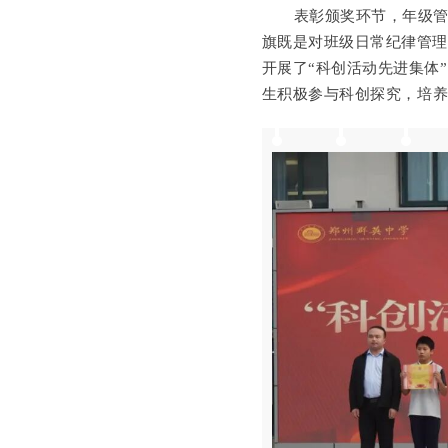
表彰颁奖环节
，
年级
旗既是对班级日常纪律管
开展
了
“科创活动先进集体
生
积极参与
科创探究，
培