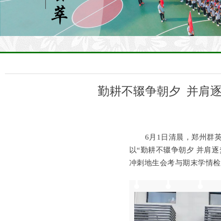
勤耕不辍争朝夕 并肩
6月1日清晨，郑州群
以
“勤耕不辍争朝夕 并肩逐
冲刺地生会考与期末学情