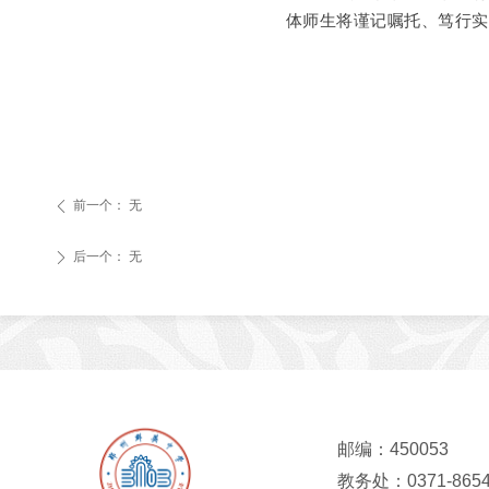
体师生将谨记嘱托
、
笃行
前一个：
无
ꄴ
后一个：
无
ꄲ
邮编：450053
教务处：0371-8654