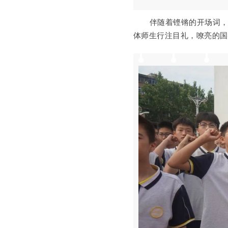
伴随着
铿锵的开场
词
体师生行注目礼，嘹亮的