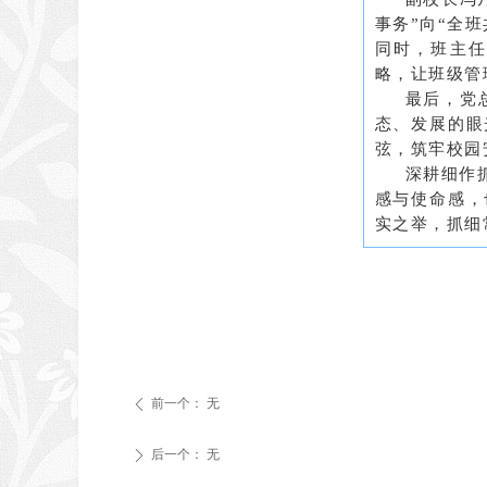
事务”向“全
同时，班主任
略，让班级管
最后，党
态、发展的眼
弦，筑牢校园
深耕细作
感与使命感，
实之举，抓细
前一个：
无
ꄴ
后一个：
无
ꄲ