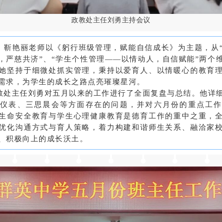
政教处主任刘勇主持会议
，靳艳丽老师以《躬行班级管理，赋能自信成长》为主题，从
，严慈共济”、“学生个性管理——以情动人，自信赋能”两个
她坚持于细微处抓实管理，秉持以爱育人、以情暖心的教育
需求，为学生的成长之路点亮璀璨星河。
教处主任刘勇对五月以来的工作进行了全面复盘与总结。他详
仪表、三思晨会等方面存在的问题，并对六月份的重点工
生命安全教育与学生心理健康教育是德育工作的重中之重，
优化沟通方式与育人策略，着力构建和谐师生关系、融洽家
、积极向上的成长沃土。