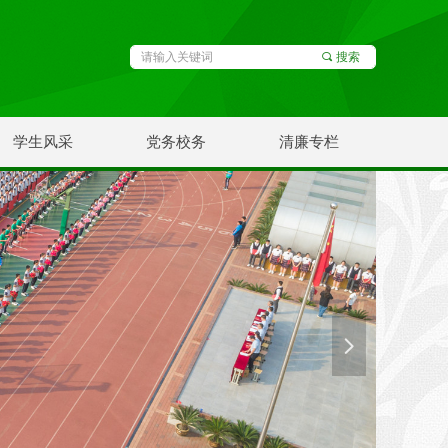
끠
搜索
学生风采
党务校务
清廉专栏
넲