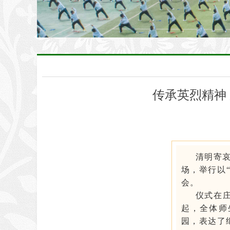
传承英烈精神
清明寄
场，举行以
会。
仪式在
起，全体师
园，表达了