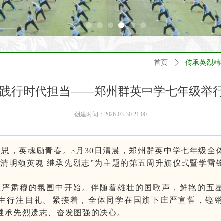
首页
ꄲ
传承英烈精
 践行时代担当——郑州群英中学七年级举
创建时间：
2026-03-30
21:00
哀思，英魂励青春。
3月30日清晨，郑州群英中学七年级全
“清明颂英魂 继承先烈志”为主题的第五周升旗仪式暨学雷
庄严肃穆的氛围中开始。伴随着雄壮的国歌声，鲜艳的五
生行注目礼。紧接着，全体同学在国旗下庄严宣誓，铿
继承先烈遗志、奋发图强的决心
。