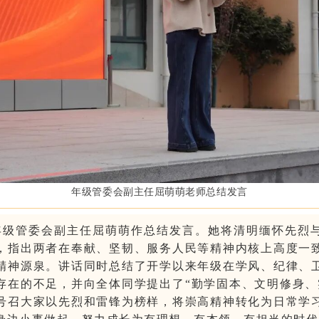
年级管委会副主任屈萌萌老师总结发言
年级管委会副主任屈萌萌
作总结
发言
。
她
将清明缅怀先烈
，指出两者在奉献、坚韧、服务人民等精神内核上高度一
精神源泉。讲话同时总结了开学以来年级在学风、纪律、
存在的不足，并向全体同学提出了
“勤学固本、文明修身、
号召大家以先烈和雷锋为榜样，将崇高精神转化为日常学