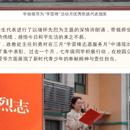
学校领导为“学雷锋
”活动月
优秀班级代表颁奖
学生代表
进行了以缅怀先烈为主题的深情诗朗诵，带领师
功伟绩，感悟今日和平生活的来之不易。
节，政教处主任刘勇
对在三月
“学雷锋志愿服务月”中涌现
了集中表彰。过去一个月，七年级同学积极行动，在校园
爱等方面展现了新时代青少年的奉献精神与责任担当。