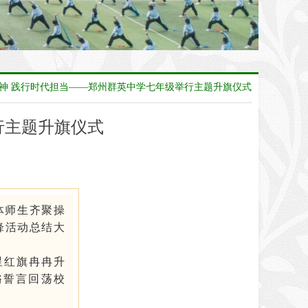
神 践行时代担当——郑州群英中学七年级举行主题升旗仪式
行主题升旗仪式
体师生齐聚操
锋活动总结大
星红旗冉冉升
锵誓言回荡校