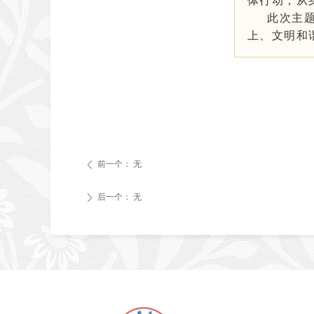
体行动，从
此
次主
上、文明和
前一个：
无
ꄴ
后一个：
无
ꄲ