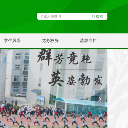
끠
搜索
学生风采
党务校务
清廉专栏
넲