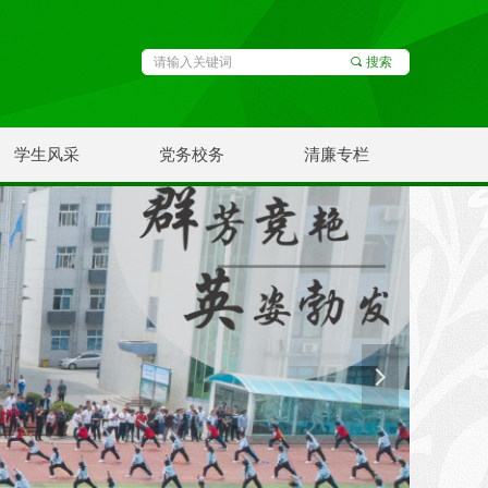
끠
搜索
学生风采
党务校务
清廉专栏
넲