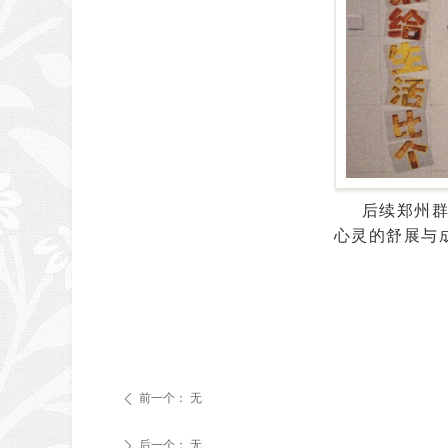
后续郑州
心灵的舒展与
前一个：
无
ꄴ
后一个：
无
ꄲ