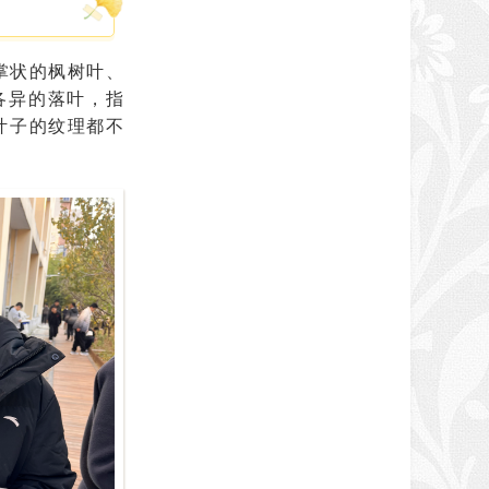
掌状的枫树叶、
各异的落叶，指
叶子的纹理都不