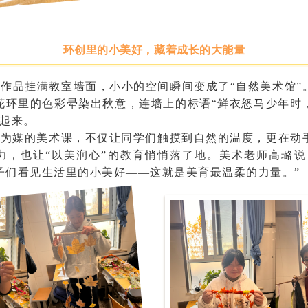
环创里的小美好，藏着成长的大能量
的作品挂满教室墙面，小小的空间瞬间变成了
“自然美术馆”
花环里的色彩晕染出秋意，连墙上的标语
“鲜衣怒马少年时
动起来。
叶”为媒的美术课，不仅让同学们触摸到自然的温度，更在动
力，也让“以美润心”的教育悄悄落了地。美术老师
高璐
说
子们看见生活里的小美好——这就是美育最温柔的力量。”