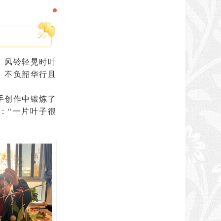
。
风铃轻晃时叶
，不负韶华行且
手创作中锻炼了
：
“一片叶子很