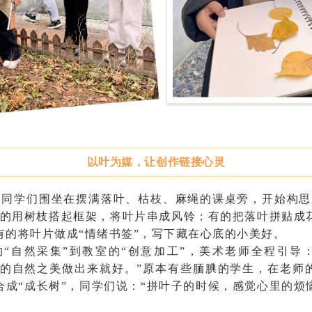
以叶为媒，让创作链接心灵
，同学们围坐在摆满落叶、枯枝、麻绳的课桌旁，开始构思
的用树枝搭起框架，将叶片串成风铃；有的把落叶拼贴成
有的将叶片做成
“情绪书签”，写下藏在心底的小美好。
的
“自然采集”到教室的“创意加工”，美术老师全程引导
里的
自然之美
做出来就好。
”原本有些腼腆的学生，在老师
成“成长树”，
同学们说
：
“拼叶子的时候，感觉心里的烦