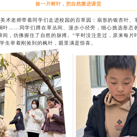
捡一片树叶，把自然搬进课堂
，美术老师带着同学们走进校园的百草园：
扇形
的银杏叶、
桐叶
……同学们蹲在草丛间、漫步小径旁，细心挑选形态
瞬间，仿佛握住了
自然
的脉搏。
“平时没注意过，原来每片
级学生举着刚捡到的枫叶，眼里满是惊喜。