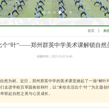
首页
ꄲ
来
比个“叶”——郑州群英中学美术课解锁自然
创建时间：
2025-12-03
16:40
，自然为材。近日，郑州群英中学的美术课堂掀起了一场
“树叶
学们走进
学校
百草园捡拾秋叶，以
“来给生活比个‘叶’”为主题
枝串联起自然之美与心灵成长。