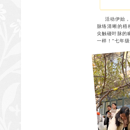
活动伊始
脉络清晰的梧
尖触碰叶脉的
一样！”七年