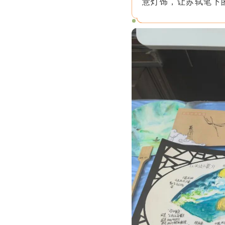
意灯饰，让苏轼笔下