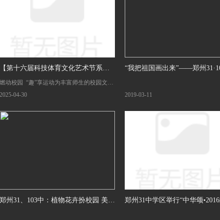
【第十六届科技体育文化艺术节系列
“我把祖国画出来”——郑州31·1
燃动校园 “趣”享运动为丰富师生的校园文化
活动】燃动校园 “趣”享运动
办手绘中国政区图展览
生活，助力学生阳光成长、全面发展，4月30
2025-04-30
2019-03-11
日，郑州群英中学举办了以
郑州31、103中：植物花卉扮校园 美育
郑州31中学区举行“中华颂•201
工作看得见
读”活动